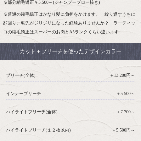
※部分縮毛矯正￥5.500～(シャンプーブロー抜き)
※普通の縮毛矯正はかなり髪に負担をかけます。 繰り返すうちに
顔回り、毛先がジリジリになった経験ありませんか？ ラーティッ
コの縮毛矯正はスーパーのお肉とA5ランクくらい違います
カット＋ブリーチを使ったデザインカラー
ブリーチ(全体)
＋13.200円～
インナーブリーチ
＋5.500～
ハイライトブリーチ(全体)
＋7.700～
ハイライトブリーチ(１２枚以内)
＋5.500円～