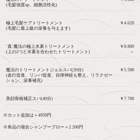
(毛髪強度up、細胞活性化)
極上毛髪ケアトリートメント
￥4.620
(毛髪に最上級の栄養を与えます)
¨真¨魔法の極上水素トリートメント
￥8.800
(上の2つと水素を合わせたトリートメント)
～
魔法のトリートメントジェルスパ(20分)
￥5.500
(血行促進、リンパ促進、自律神経も整え、リラクゼー
ション、栄養補充)
美顔骨格補正スパ(40分)
￥7.700
※カット追加は＋4950円
※単品の場合シャンプーブロー＋2.200円