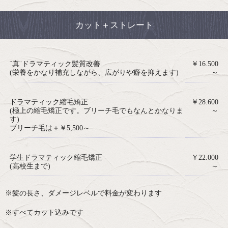
カット＋ストレート
¨真¨ドラマティック髪質改善
￥16.500
(栄養をかなり補充しながら、広がりや癖を抑えます)
～
ドラマティック縮毛矯正
￥28.600
(極上の縮毛矯正です。ブリーチ毛でもなんとかなりま
～
す)
ブリーチ毛は＋￥5,500～
学生ドラマティック縮毛矯正
￥22.000
(高校生まで)
～
※髪の長さ、ダメージレベルで料金が変わります
※すべてカット込みです